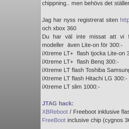
chippning.. men behövs det ställer
Jag har nyss registrerat siten
htt
och xbox 360
Du har väl inte missat att vi
modeller även Lite-on för 300:-
iXtreme LT+ flash tjocka Lite-on 
iXtreme LT+ flash Benq 300:-
iXtreme LT flash Toshiba Samsun
iXtreme LT flash Hitachi LG 300:-
iXtreme LT slim 1000:-
JTAG hack:
XBReboot
/ Freeboot inklusive fl
FreeBoot
inclusive chip (cygnos 3