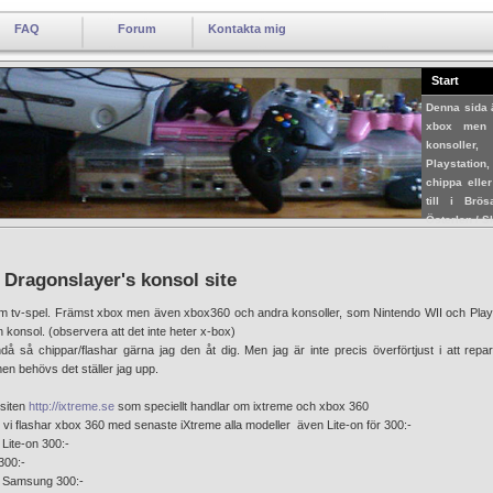
FAQ
Forum
Kontakta mig
Start
Denna sida 
xbox men 
konsoller
Playstation
chippa elle
till i Brö
Österlen / 
 Dragonslayer's konsol site
m tv-spel. Främst xbox men även xbox360 och andra konsoller, som Nintendo WII och Playst
n konsol. (observera att det inte heter x-box)
då så chippar/flashar gärna jag den åt dig. Men jag är inte precis överförtjust i att repa
en behövs det ställer jag upp.
 siten
http://ixtreme.se
som speciellt handlar om ixtreme och xbox 360
t vi flashar xbox 360 med senaste iXtreme alla modeller även Lite-on för 300:-
 Lite-on 300:-
300:-
a Samsung 300:-