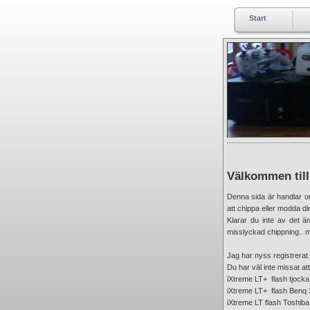
Start
Välkommen till
Denna sida är handlar o
att chippa eller modda di
Klarar du inte av det än
misslyckad chippning.. m
Jag har nyss registrerat
Du har väl inte missat at
iXtreme LT+ flash tjocka
iXtreme LT+ flash Benq 
iXtreme LT flash Toshib