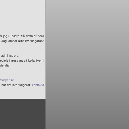
ar jag i Tollarp. Så detta är bara
Jag lämnar alltid livstidsgaranti
t administrera.
ciellt intressant så kolla även i
det där.
slayer.se
å har det inte fungerat
kontakta