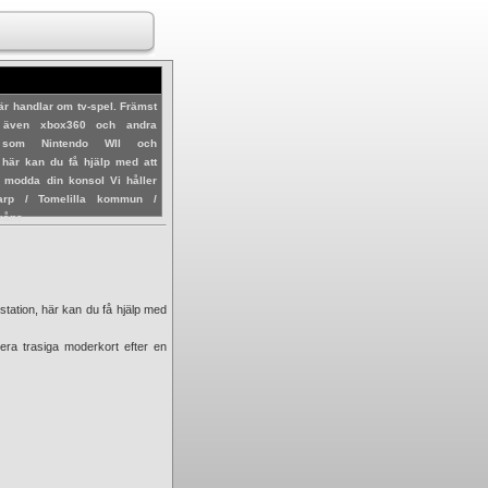
är handlar om tv-spel. Främst
även xbox360 och andra
, som Nintendo WII och
, här kan du få hjälp med att
r modda din konsol Vi håller
sarp / Tomelilla kommun /
Skåne
ation, här kan du få hjälp med
rera trasiga moderkort efter en