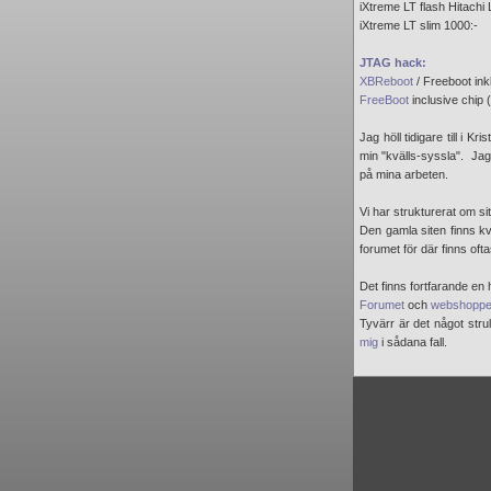
iXtreme LT flash Hitachi
iXtreme LT slim 1000:-
JTAG hack:
XBReboot
/ Freeboot ink
FreeBoot
inclusive chip 
Jag höll tidigare till i K
min "kvälls-syssla". Jag 
på mina arbeten.
Vi har strukturerat om s
Den gamla siten finns 
forumet för där finns ofta
Det finns fortfarande en 
Forumet
och
webshopp
Tyvärr är det något stru
mig
i sådana fall.