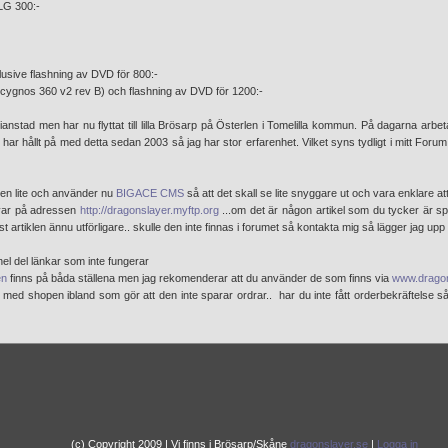
 LG 300:-
lusive flashning av DVD för 800:-
(cygnos 360 v2 rev B) och flashning av DVD för 1200:-
ristianstad men har nu flyttat till lilla Brösarp på Österlen i Tomelilla kommun. På dagarna arbet
har hållt på med detta sedan 2003 så jag har stor erfarenhet. Vilket syns tydligt i mitt Forum. 
iten lite och använder nu
BIGACE CMS
så att det skall se lite snyggare ut och vara enklare at
kvar på adressen
http://dragonslayer.myftp.org
...om det är någon artikel som du tycker är spe
st artiklen ännu utförligare.. skulle den inte finnas i forumet så kontakta mig så lägger jag upp 
hel del länkar som inte fungerar
en
finns på båda ställena men jag rekomenderar att du använder de som finns via
www.dragon
l med shopen ibland som gör att den inte sparar ordrar.. har du inte fått orderbekräftelse s
(c) Copyright 2009 | Vi finns i Brösarp/Skåne
dragonslayer.se
|
Logga in